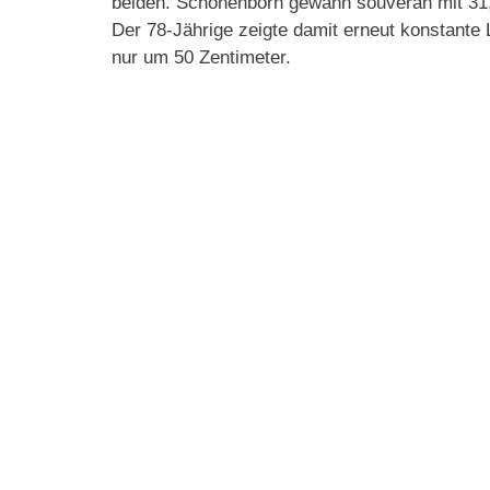
beiden. Schönenborn gewann souverän mit 31,
Der 78-Jährige zeigte damit erneut konstante
nur um 50 Zentimeter.