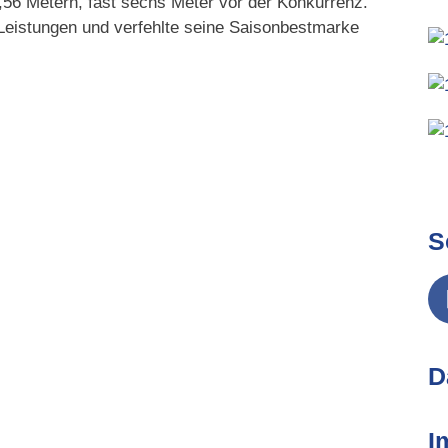
56 Metern, fast sechs Meter vor der Konkurrenz.
 Leistungen und verfehlte seine Saisonbestmarke
S
D
I