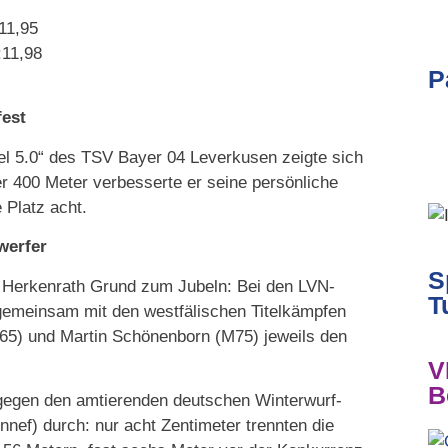
11,95
:11,98
P
fest
iel 5.0“ des TSV Bayer 04 Leverkusen zeigte sich
 400 Meter verbesserte er seine persönliche
 Platz acht.
werfer
S
V Herkenrath Grund zum Jubeln: Bei den LVN-
T
gemeinsam mit den westfälischen Titelkämpfen
65) und Martin Schönenborn (M75) jeweils den
V
B
 gegen den amtierenden deutschen Winterwurf-
nef) durch: nur acht Zentimeter trennten die