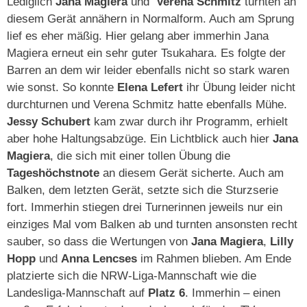
Lediglich
Jana Magiera
und
Verena Schmitz
turnten an
diesem Gerät annähern in Normalform. Auch am Sprung
lief es eher mäßig. Hier gelang aber immerhin Jana
Magiera erneut ein sehr guter Tsukahara. Es folgte der
Barren an dem wir leider ebenfalls nicht so stark waren
wie sonst. So konnte
Elena Lefert
ihr Übung leider nicht
durchturnen und Verena Schmitz hatte ebenfalls Mühe.
Jessy Schubert
kam zwar durch ihr Programm, erhielt
aber hohe Haltungsabzüge. Ein Lichtblick auch hier
Jana
Magiera
, die sich mit einer tollen Übung die
Tageshöchstnote
an diesem Gerät sicherte. Auch am
Balken, dem letzten Gerät, setzte sich die Sturzserie
fort. Immerhin stiegen drei Turnerinnen jeweils nur ein
einziges Mal vom Balken ab und turnten ansonsten recht
sauber, so dass die Wertungen von
Jana Magiera
,
Lilly
Hopp
und
Anna Lencses
im Rahmen blieben. Am Ende
platzierte sich die NRW-Liga-Mannschaft wie die
Landesliga-Mannschaft auf
Platz 6
. Immerhin – einen