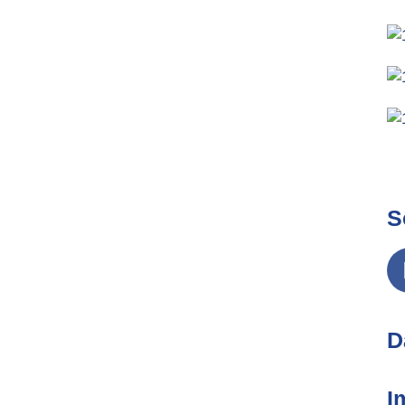
S
D
I