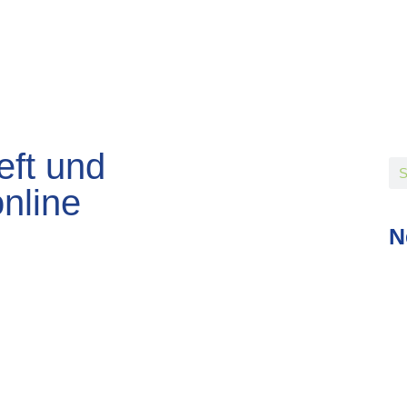
eft und
nline
N