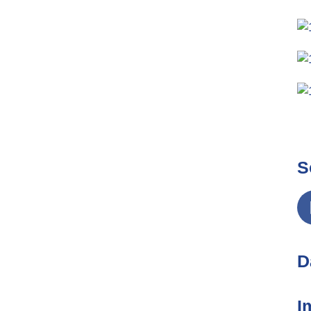
S
D
I