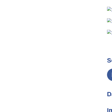
S
D
I