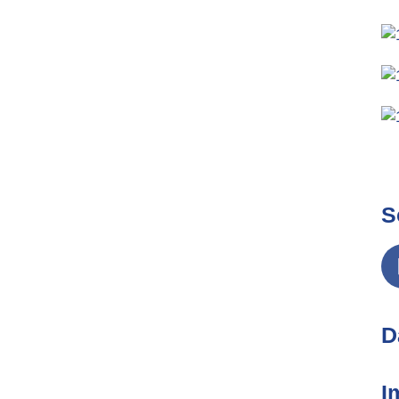
S
D
I