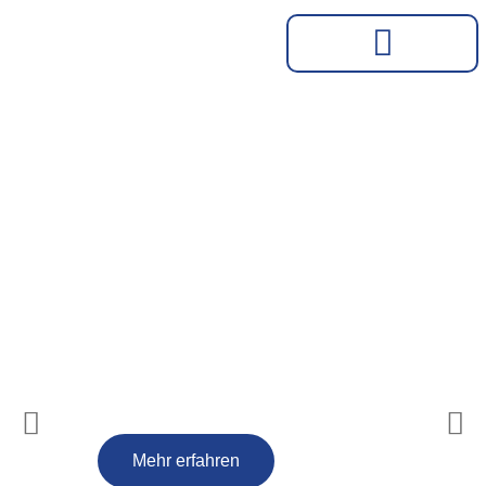
Turnverein Herkenrath 09
e.V.
Mehr erfahren